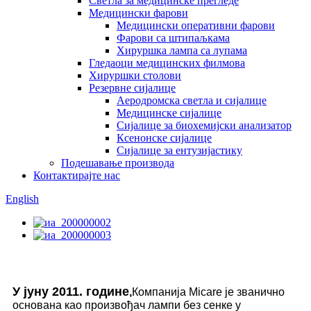
Светла за медицинске прегледе
Медицински фарови
Медицински оперативни фарови
Фарови са штипаљкама
Хируршка лампа са лупама
Гледаоци медицинских филмова
Хируршки столови
Резервне сијалице
Аеродромска светла и сијалице
Медицинске сијалице
Сијалице за биохемијски анализатор
Ксенонске сијалице
Сијалице за ентузијастику
Подешавање производа
Контактирајте нас
English
У јуну 2011. године
,
Компанија Micare је званично
основана као произвођач лампи без сенке у