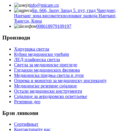
info@micare.cn
Бр. 666, Јаоху Запад 5. пут, град Чангдонг,
Нанчанг зона високотехнолошког развоја Нанчанг,
Ђангси, Кина
008618979109197
Производи
Хируршка светла
Кућни медицински уређаји
ЛЕД плафонска светла
Светла за медицинске прегледе
Гледаоци медицинских филмова
Медицинска предња светла и лупе
Опрема и монитор за медицинску инспекцију
Медицинске резервне сијалице
Остали медицински инструменти
Сијалице за аеродромско осветљење
Резервни део
Брзи линкови
Сертификат
Контактирајте нас