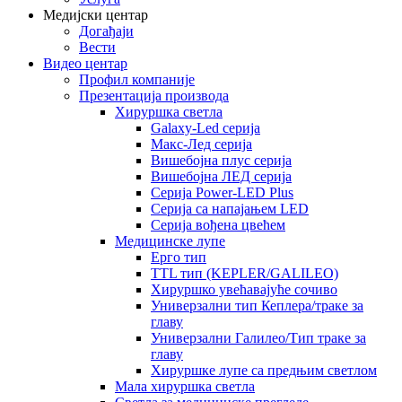
Медијски центар
Догађаји
Вести
Видео центар
Профил компаније
Презентација производа
Хируршка светла
Galaxy-Led серија
Макс-Лед серија
Вишебојна плус серија
Вишебојна ЛЕД серија
Серија Power-LED Plus
Серија са напајањем LED
Серија вођена цвећем
Медицинске лупе
Ерго тип
TTL тип (KEPLER/GALILEO)
Хируршко увећавајуће сочиво
Универзални тип Кеплера/траке за
главу
Универзални Галилео/Тип траке за
главу
Хируршке лупе са предњим светлом
Мала хируршка светла