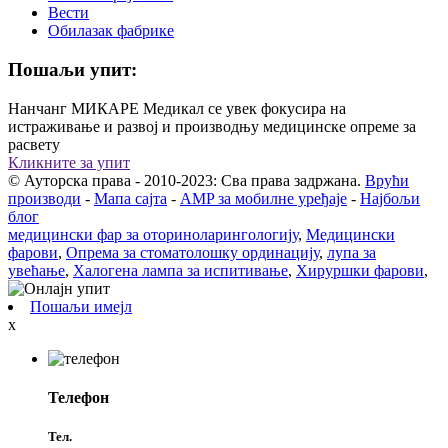
Вести
Обилазак фабрике
Пошаљи упит:
Нанчанг МИКАРЕ Медикал се увек фокусира на
истраживање и развој и производњу медицинске опреме за
расвету
Кликните за упит
© Ауторска права - 2010-2023: Сва права задржана.
Врући
производи
-
Мапа сајта
-
AMP за мобилне уређаје
-
Најбољи
блог
медицински фар за оториноларингологију
,
Медицински
фарови
,
Опрема за стоматолошку ординацију
,
лупа за
увећање
,
Халогена лампа за испитивање
,
Хируршки фарови
,
Пошаљи имејл
x
Телефон
Тел.