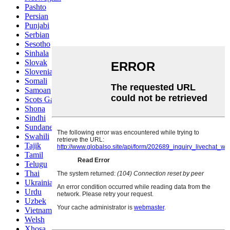
Pashto
Persian
Punjabi
Serbian
Sesotho
Sinhala
Slovak
Slovenian
Somali
Samoan
Scots Gaelic
Shona
Sindhi
Sundanese
Swahili
Tajik
Tamil
Telugu
Thai
Ukrainian
Urdu
Uzbek
Vietnamese
Welsh
Xhosa