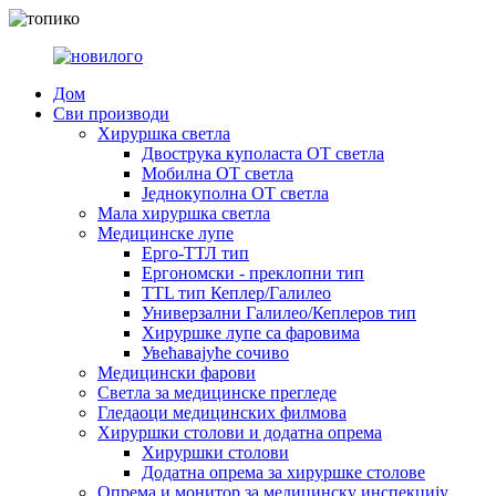
Дом
Сви производи
Хируршка светла
Двострука куполаста OT светла
Мобилна OT светла
Једнокуполна OT светла
Мала хируршка светла
Медицинске лупе
Ерго-ТТЛ тип
Ергономски - преклопни тип
TTL тип Кеплер/Галилео
Универзални Галилео/Кеплеров тип
Хируршке лупе са фаровима
Увећавајуће сочиво
Медицински фарови
Светла за медицинске прегледе
Гледаоци медицинских филмова
Хируршки столови и додатна опрема
Хируршки столови
Додатна опрема за хируршке столове
Опрема и монитор за медицинску инспекцију