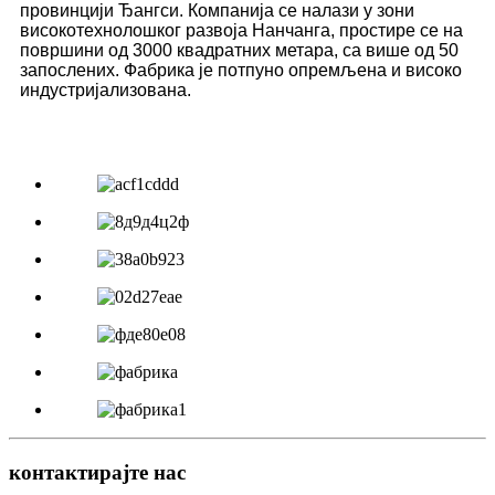
провинцији Ђангси. Компанија се налази у зони
високотехнолошког развоја Нанчанга, простире се на
површини од 3000 квадратних метара, са више од 50
запослених. Фабрика је потпуно опремљена и високо
индустријализована.
контактирајте нас