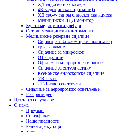
ХД ендоскопска камера
4K медицинска ендоскопија
ХД све-у-једном ендоскопска камера
Медицински ЛЦД монитор
Кућни медицински уређаји
Остали медицински инструменти
Медицинске резервне сијалице
Сијалице за биохемијски анализатор
грла за лампе
Сијалице за микроскоп
OT сијалице
Офталматске прорезне сијалице
Сијалице за ентузијастику
Ксенонске ендоскопске сијалице
УВ лампе
ЛЕД извор светлости
Сијалице за аеродромско осветљење
Резервни део
Центар за случајеве
О нама
Преузми
Сертификат
Наше предности
Рецензије купаца
Услуга