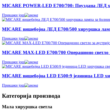
MICARE POWER-LED E700/700: Поуздана ЛЕД хир
Прикажи још
MICARE вишебојна ЛЕД Е700/500 хируршка лам
Прикажи још
MICARE MAX-LED E700/700 Операционо светло за
Прикажи још
MICARE вишебојна LED E500:9 јединица LED хир
Прикажи још
Категорија производа
Мала хируршка светла