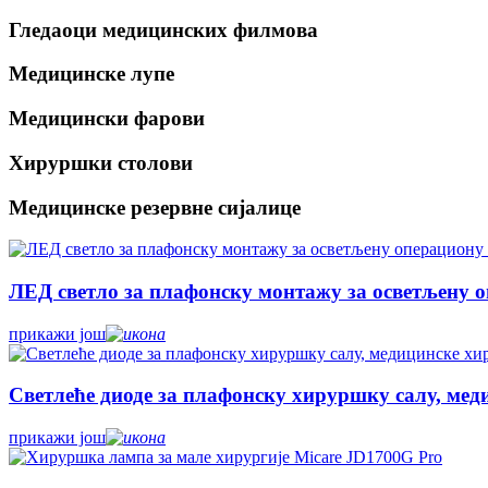
Гледаоци медицинских филмова
Медицинске лупе
Медицински фарови
Хируршки столови
Медицинске резервне сијалице
ЛЕД светло за плафонску монтажу за осветљену о
прикажи још
Светлеће диоде за плафонску хируршку салу, мед
прикажи још