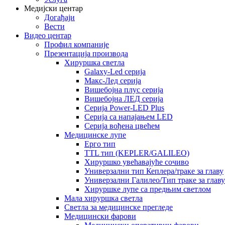
Медијски центар
Догађаји
Вести
Видео центар
Профил компаније
Презентација производа
Хируршка светла
Galaxy-Led серија
Макс-Лед серија
Вишебојна плус серија
Вишебојна ЛЕД серија
Серија Power-LED Plus
Серија са напајањем LED
Серија вођена цвећем
Медицинске лупе
Ерго тип
TTL тип (KEPLER/GALILEO)
Хируршко увећавајуће сочиво
Универзални тип Кеплера/траке за главу
Универзални Галилео/Тип траке за главу
Хируршке лупе са предњим светлом
Мала хируршка светла
Светла за медицинске прегледе
Медицински фарови