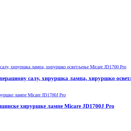
перациону салу, хируршка лампа, хируршко осветљ
ицинске хируршке лампе Micare JD1700J Pro