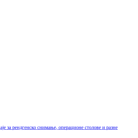
је за рендгенско снимање, операционе столове и разне