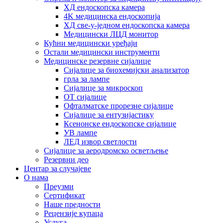
ХД ендоскопска камера
4K медицинска ендоскопија
ХД све-у-једном ендоскопска камера
Медицински ЛЦД монитор
Кућни медицински уређаји
Остали медицински инструменти
Медицинске резервне сијалице
Сијалице за биохемијски анализатор
грла за лампе
Сијалице за микроскоп
OT сијалице
Офталматске прорезне сијалице
Сијалице за ентузијастику
Ксенонске ендоскопске сијалице
УВ лампе
ЛЕД извор светлости
Сијалице за аеродромско осветљење
Резервни део
Центар за случајеве
О нама
Преузми
Сертификат
Наше предности
Рецензије купаца
Услуга