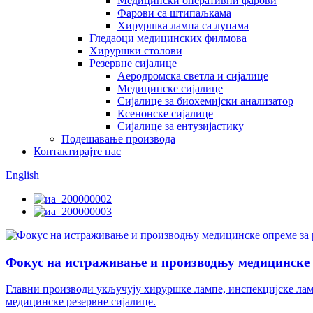
Медицински оперативни фарови
Фарови са штипаљкама
Хируршка лампа са лупама
Гледаоци медицинских филмова
Хируршки столови
Резервне сијалице
Аеродромска светла и сијалице
Медицинске сијалице
Сијалице за биохемијски анализатор
Ксенонске сијалице
Сијалице за ентузијастику
Подешавање производа
Контактирајте нас
English
Фокус на истраживање и производњу медицинске 
Главни производи укључују хируршке лампе, инспекцијске ламп
медицинске резервне сијалице.