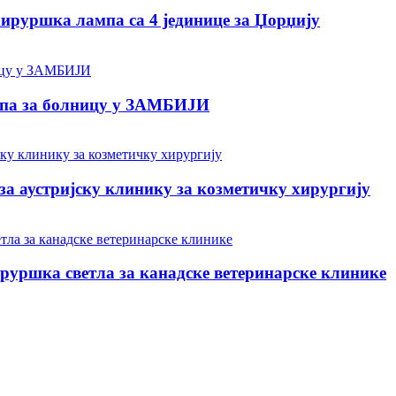
уршка лампа са 4 јединице за Џорџију
па за болницу у ЗАМБИЈИ
 аустријску клинику за козметичку хирургију
уршка светла за канадске ветеринарске клинике