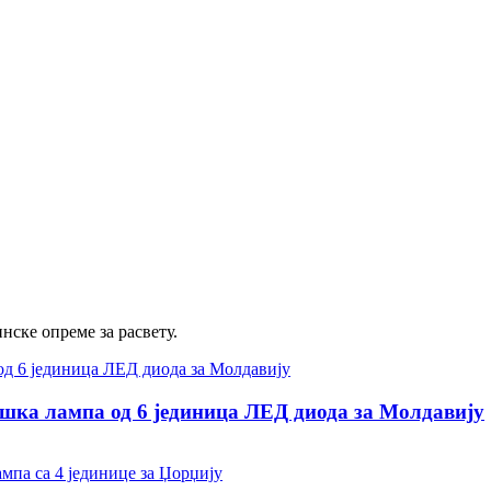
ске опреме за расвету.
а лампа од 6 јединица ЛЕД диода за Молдавију