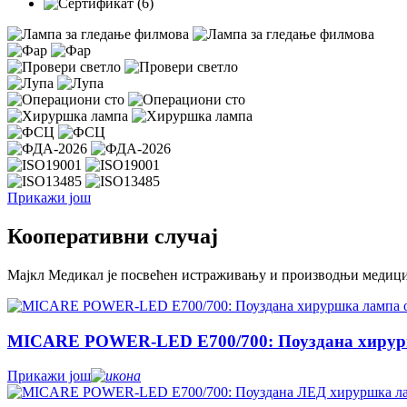
Прикажи још
Кооперативни случај
Мајкл Медикал је посвећен истраживању и производњи медицин
MICARE POWER-LED E700/700: Поуздана хируршк
Прикажи још