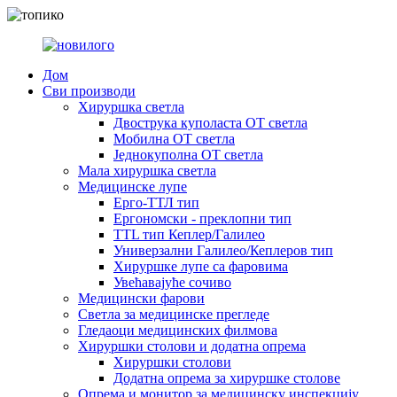
Дом
Сви производи
Хируршка светла
Двострука куполаста OT светла
Мобилна OT светла
Једнокуполна OT светла
Мала хируршка светла
Медицинске лупе
Ерго-ТТЛ тип
Ергономски - преклопни тип
TTL тип Кеплер/Галилео
Универзални Галилео/Кеплеров тип
Хируршке лупе са фаровима
Увећавајуће сочиво
Медицински фарови
Светла за медицинске прегледе
Гледаоци медицинских филмова
Хируршки столови и додатна опрема
Хируршки столови
Додатна опрема за хируршке столове
Опрема и монитор за медицинску инспекцију