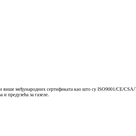
и више међународних сертификата као што су ISO9001/CE/CSA/TU
и предузећа за газеле.