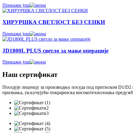
Прикажи још
ХИРУРШКА СВЕТЛОСТ БЕЗ СЕНКИ
Прикажи још
JD1800L PLUS светло за мање операције
Прикажи још
Наш сертификат
Поседује лиценцу за производњу посуда под притиском D1/D2 
признања, укључујући покрајинска високотехнолошка предузећа 